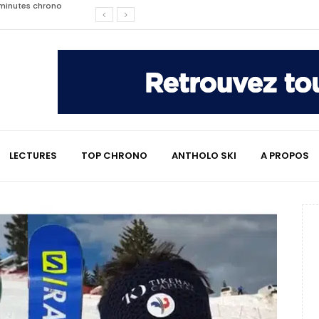
affaire qui a marqué le ski
les raisons de son changement de
e : le témoignage émouvant de
LECTURES
TOP CHRONO
ANTHOLO SKI
A PROPOS
2 minutes chrono
lympiques divisent déjà la
 L’Alpe
e : quand Hugo Desgrippes nous