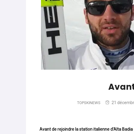
parle de préparation mentale
World Cup
-
Les (bons) mots pour le dire
Favrot
Evénements
-
Lara Gut-Behrami met un te
JOP 2030
-
Jeux d’hiver 2030 : l’actu en 
Avant
21 décembr
TOPSKINEWS