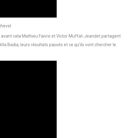
chevel
Juste avant cela Mathieu Faivre et Victor Muffat-Jeandet partagent
lta Badia, leurs résultats passés et ce qu’ils vont chercher le