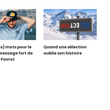
s) mots pour le
Quand une sélection
e message fort de
oublie son histoire
 Favrot