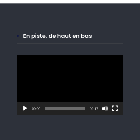
En piste, de haut en bas
Lecteur
vidéo
00:00
02:17