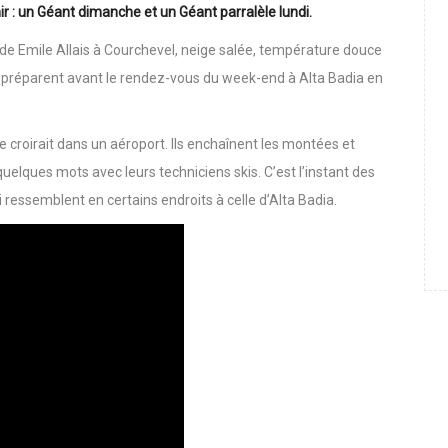
 dans les Dolomites, les géantistes tricolores se sont entrainés
r : un Géant dimanche et un Géant parralèle lundi.
de Emile Allais à Courchevel, neige salée, température douce
e préparent avant le rendez-vous du week-end à Alta Badia en
se croirait dans un aéroport. Ils enchaînent les montées et
uelques mots avec leurs techniciens skis. C’est l’instant des
 ressemblent en certains endroits à celle d’Alta Badia.