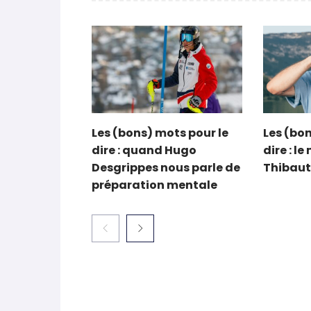
Related Articles
Les (bons) mots pour le
Les (bon
dire : quand Hugo
dire : l
Desgrippes nous parle de
Thibaut
préparation mentale