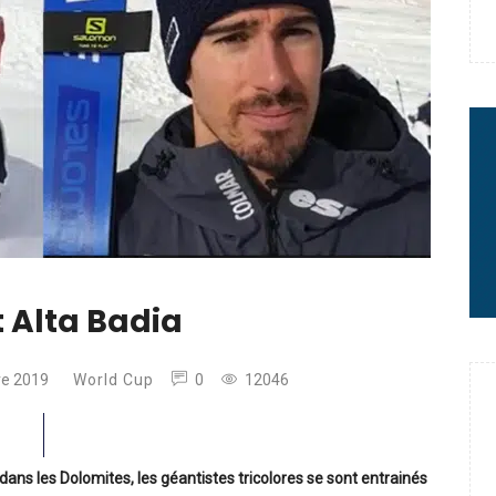
 : le message fort de Thibaut
rme à sa carrière
2 minutes chrono
 Alta Badia
e 2019
World Cup
0
12046