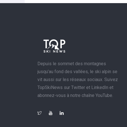
Depuis le sommet des montagnes
jusqu’au fond des vallées, le ski alpin se
vit aussi sur les réseaux sociaux. Suivez
TopSkiNews sur Twitter et LinkedIn et
abonnez-vous à notre chaîne YouTube.