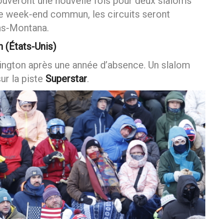
triche)
uveront une nouvelle fois pour deux slaloms
e week-end commun, les circuits seront
ns-Montana.
 (États-Unis)
lington après une année d’absence. Un slalom
ur la piste
Superstar
.