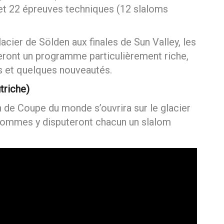
prendra 40 épreuves, avec 18 courses de
 et 22 épreuves techniques (12 slaloms
lacier de Sölden aux finales de Sun Valley, les
eront un programme particulièrement riche,
s et quelques nouveautés.
triche)
n de Coupe du monde s’ouvrira sur le glacier
hommes y disputeront chacun un slalom