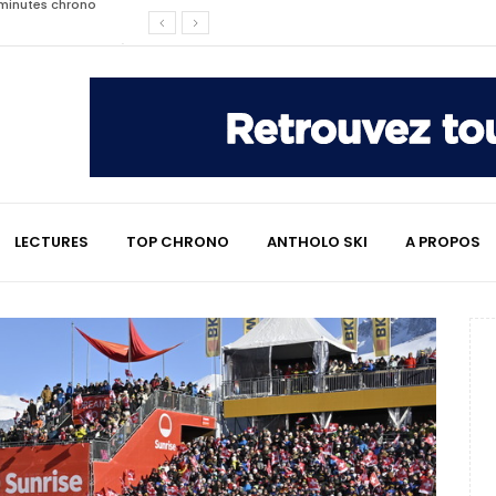
affaire qui a marqué le ski
les raisons de son changement de
e : le témoignage émouvant de
LECTURES
TOP CHRONO
ANTHOLO SKI
A PROPOS
2 minutes chrono
lympiques divisent déjà la
 L’Alpe
e : quand Hugo Desgrippes nous