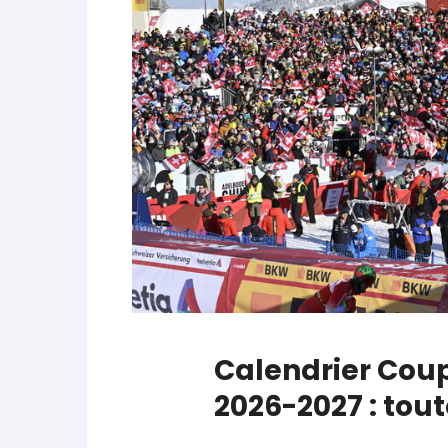
parle de préparation mentale
World Cup
-
Les (bons) mots pour le dire
Favrot
Evénements
-
Lara Gut-Behrami met un te
JOP 2030
-
Jeux d’hiver 2030 : l’actu en 
Calendrier Coup
2026-2027 : tout