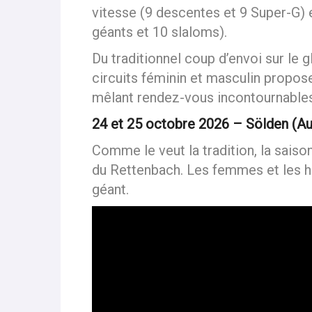
Du côté des femmes, la saison com
vitesse (9 descentes et 9 Super-G)
géants et 10 slaloms).
Du traditionnel coup d’envoi sur le g
circuits féminin et masculin propos
mêlant rendez-vous incontournable
24 et 25 octobre 2026 – Sölden (Au
Comme le veut la tradition, la saiso
du Rettenbach. Les femmes et les 
géant.