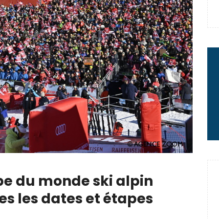
 : le message fort de Thibaut
rme à sa carrière
2 minutes chrono
e du monde ski alpin
es les dates et étapes