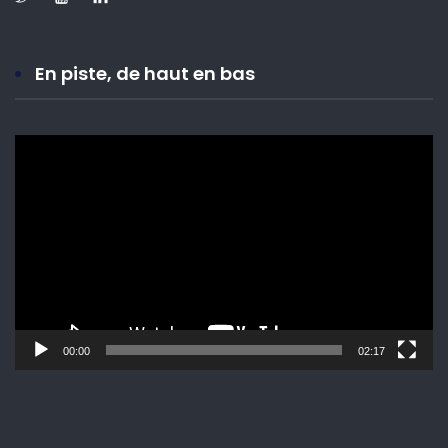
En piste, de haut en bas
Lecteur
vidéo
00:00
02:17