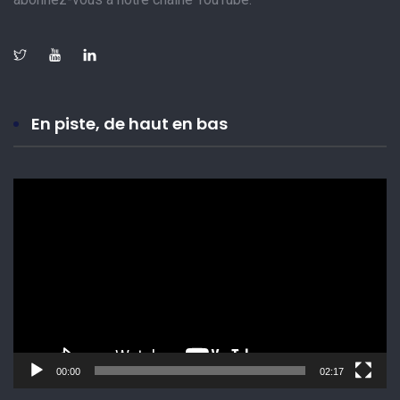
En piste, de haut en bas
Lecteur
vidéo
00:00
02:17