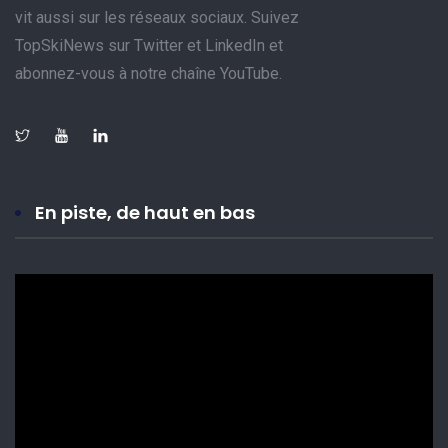
vit aussi sur les réseaux sociaux. Suivez
TopSkiNews sur Twitter et LinkedIn et
abonnez-vous à notre chaîne YouTube.
En piste, de haut en bas
Lecteur
vidéo