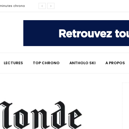
2 minutes chrono
affaire qui a marqué le ski
les raisons de son changement de
LECTURES
TOP CHRONO
ANTHOLO SKI
A PROPOS
e : le témoignage émouvant de
2 minutes chrono
lympiques divisent déjà la
 L’Alpe