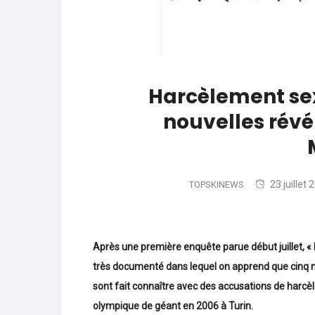
World Cup
-
Les (bons) mots pour le dir
parle de préparation mentale
World Cup
-
Les (bons) mots pour le dire
Harcèlement sexu
Favrot
nouvelles révé
Evénements
-
Lara Gut-Behrami met un te
23 juillet 
TOPSKINEWS
Après une première enquête parue début juillet, « L
très documenté dans lequel on apprend que cinq 
sont fait connaître avec des accusations de harcè
olympique de géant en 2006 à Turin.