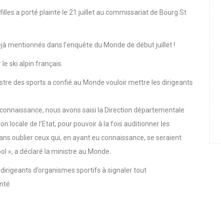
illes a porté plainte le 21 juillet au commissariat de Bourg St
à mentionnés dans l’enquête du Monde de début juillet !
e ski alpin français.
tre des sports a confié au Monde vouloir mettre les dirigeants
s connaissance, nous avons saisi la Direction départementale
n locale de l’Etat, pour pouvoir à la fois auditionner les
ans oublier ceux qui, en ayant eu connaissance, se seraient
bol », a déclaré la ministre au Monde.
dirigeants d’organismes sportifs à signaler tout
nté.