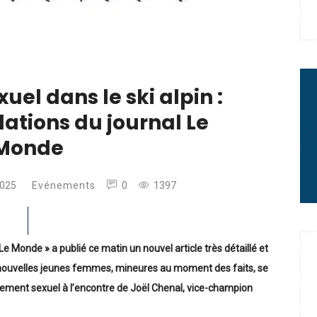
e : quand Hugo Desgrippes nous
 : le message fort de Thibaut
el dans le ski alpin :
lations du journal Le
rme à sa carrière
Monde
2025
Evénements
0
1397
e Monde » a publié ce matin un nouvel article très détaillé et
nouvelles jeunes femmes, mineures au moment des faits, se
lement sexuel à l’encontre de Joël Chenal, vice-champion