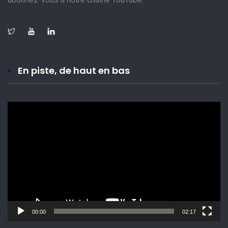
En piste, de haut en bas
Lecteur
vidéo
00:00
02:17