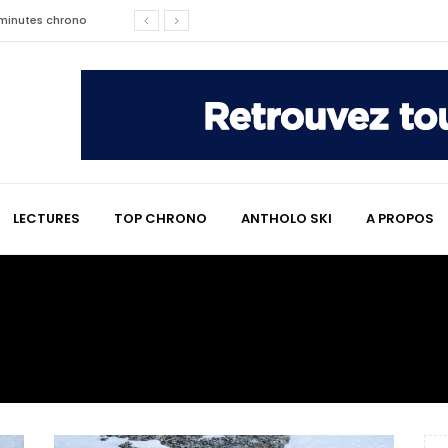
2 minutes chrono
affaire qui a marqué le ski
les raisons de son changement de
e : le témoignage émouvant de
LECTURES
TOP CHRONO
ANTHOLO SKI
A PROPOS
2 minutes chrono
lympiques divisent déjà la
 L’Alpe