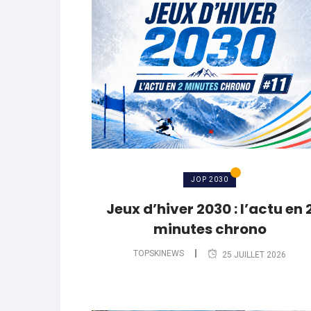
World Cup
-
Les (bons) mots pour le dir
parle de préparation mentale
World Cup
-
Les (bons) mots pour le dire
Favrot
Evénements
-
Lara Gut-Behrami met un te
JOP 2030
Jeux d’hiver 2030 : l’actu en 
minutes chrono
TOPSKINEWS
25 JUILLET 2026