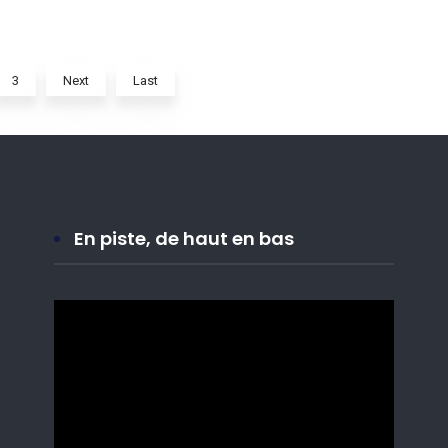
3
Next
Last
En piste, de haut en bas
Lecteur
vidéo