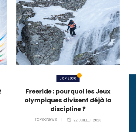
e : quand Hugo Desgrippes nous
 : le message fort de Thibaut
rme à sa carrière
JOP 2030
2
Freeride : pourquoi les Jeux
olympiques divisent déjà la
discipline ?
TOPSKINEWS
22 JUILLET 2026