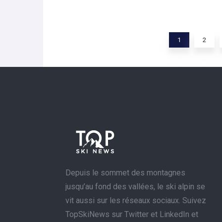
1
2
Depuis le sommet des montagnes
jusqu’au fond des vallées, le ski alpin se
vit aussi sur les réseaux sociaux. Suivez
TopSkiNews sur Twitter et LinkedIn et