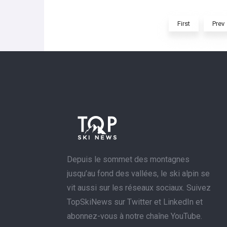
First
Prev
Depuis le sommet des montagnes
jusqu’au fond des vallées, le ski alpin se
vit aussi sur les réseaux sociaux. Suivez
TopSkiNews sur Twitter et LinkedIn et
abonnez-vous à notre chaîne YouTube.