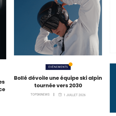
e : quand Hugo Desgrippes nous
 : le message fort de Thibaut
rme à sa carrière
EVÉNEMENTS
Bollé dévoile une équipe ski alpin
es
tournée vers 2030
ce
TOPSKINEWS
1 JUILLET 2026