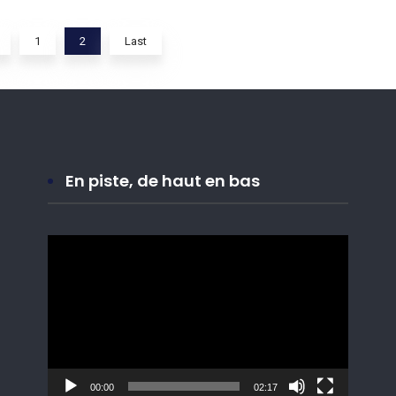
1
2
Last
En piste, de haut en bas
Lecteur
vidéo
00:00
02:17