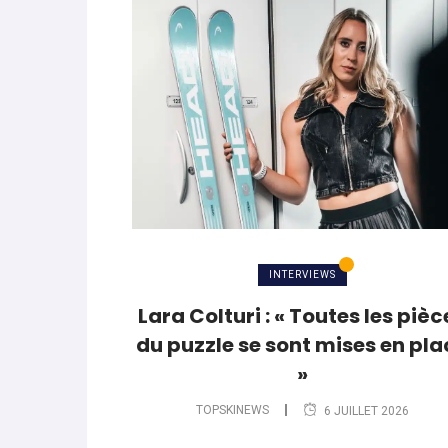
World Cup
-
Les (bons) mots pour le dir
parle de préparation mentale
World Cup
-
Les (bons) mots pour le dire
Favrot
Evénements
-
Lara Gut-Behrami met un te
INTERVIEWS
Lara Colturi : « Toutes les pièc
du puzzle se sont mises en pla
»
TOPSKINEWS
6 JUILLET 2026