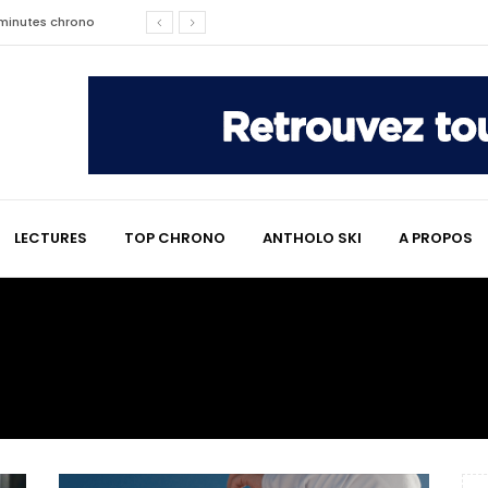
2 minutes chrono
affaire qui a marqué le ski
les raisons de son changement de
e : le témoignage émouvant de
LECTURES
TOP CHRONO
ANTHOLO SKI
A PROPOS
2 minutes chrono
lympiques divisent déjà la
 L’Alpe