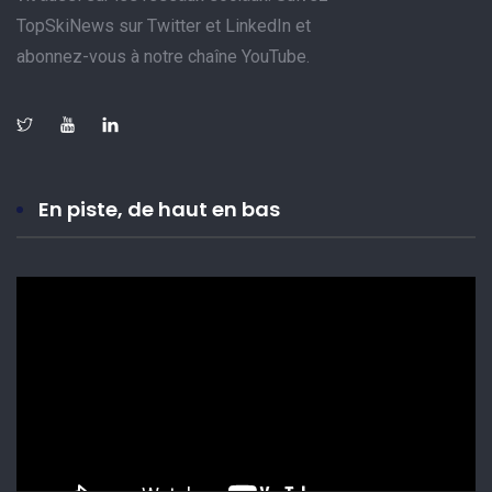
TopSkiNews sur Twitter et LinkedIn et
abonnez-vous à notre chaîne YouTube.
En piste, de haut en bas
Lecteur
vidéo