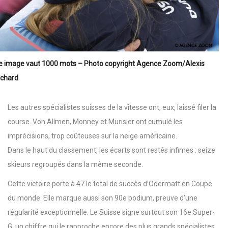
e image vaut 1000 mots – Photo copyright Agence Zoom/Alexis
ichard
Les autres spécialistes suisses de la vitesse ont, eux, laissé filer la
course. Von Allmen, Monney et Murisier ont cumulé les
imprécisions, trop coûteuses sur la neige américaine.
Dans le haut du classement, les écarts sont restés infimes : seize
skieurs regroupés dans la même seconde.
Cette victoire porte à 47 le total de succès d’Odermatt en Coupe
du monde. Elle marque aussi son 90e podium, preuve d’une
régularité exceptionnelle. Le Suisse signe surtout son 16e Super-
G, un chiffre qui le rapproche encore des plus grands spécialistes