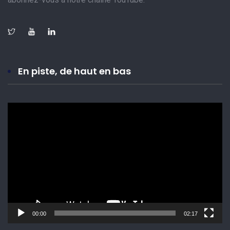
En piste, de haut en bas
Lecteur
vidéo
00:00
02:17