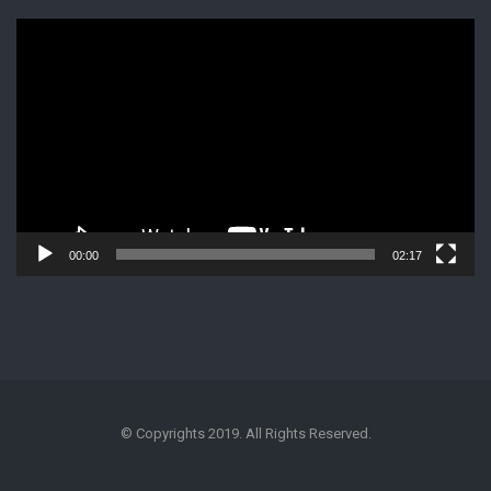
Lecteur
vidéo
00:00
02:17
© Copyrights 2019. All Rights Reserved.