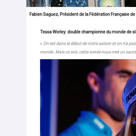
Fabien Saguez, Président de la Fédération Française de 
Tessa Worley
,
double championne du monde de sla
«
On est dans le début de notre saison et on n’a pa
monde. Mais ce soir, cette soirée nous met un sacr