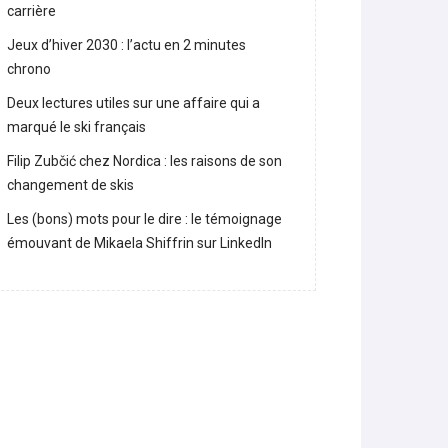
Lara Gut-Behrami met un terme à sa
carrière
Jeux d’hiver 2030 : l’actu en 2 minutes
chrono
Deux lectures utiles sur une affaire qui a
marqué le ski français
Filip Zubčić chez Nordica : les raisons de son
changement de skis
Les (bons) mots pour le dire : le témoignage
émouvant de Mikaela Shiffrin sur LinkedIn