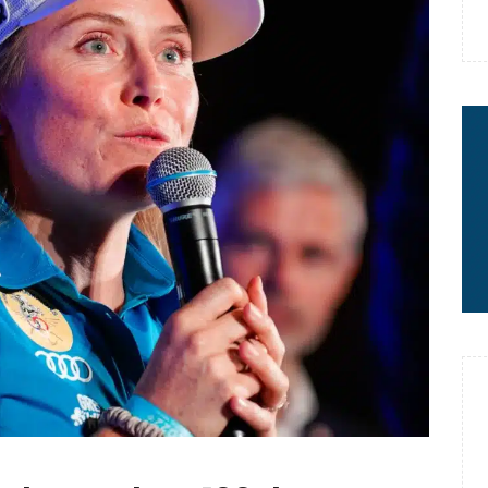
 : le message fort de Thibaut
rme à sa carrière
2 minutes chrono