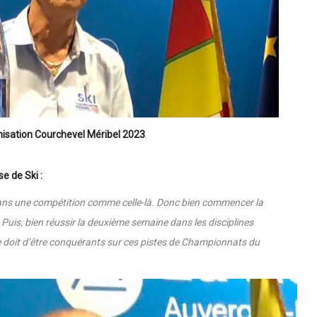
anisation Courchevel Méribel 2023
.
e de Ski :
er dans une compétition comme celle-là. Donc bien commencer la
Puis, bien réussir la deuxième semaine dans les disciplines
e doit d’être conquérants sur ces pistes de Championnats du