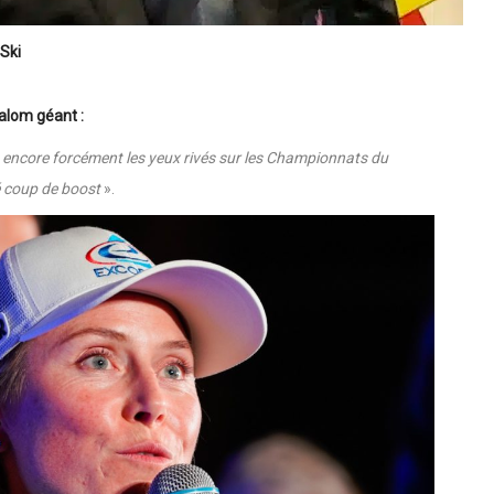
Ski
lom géant :
s encore forcément les yeux rivés sur les Championnats du
é coup de boost
».