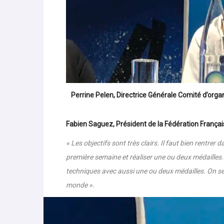
Perrine Pelen, Directrice Générale Comité d’org
Fabien Saguez
, Président de la Fédération Français
« Les objectifs sont très clairs. Il faut bien rentr
première semaine et réaliser une ou deux médailles. 
techniques avec aussi une ou deux médailles. On s
monde ».