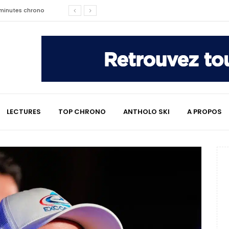
affaire qui a marqué le ski
les raisons de son changement de
e : le témoignage émouvant de
LECTURES
TOP CHRONO
ANTHOLO SKI
A PROPOS
2 minutes chrono
lympiques divisent déjà la
 L’Alpe
e : quand Hugo Desgrippes nous