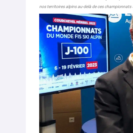
monde de ski. Pour les préparer, la Région Auver
Courchevel et de Méribel. Avec un objectif : que ces 
nos territoires alpins au-delà de ces championnats 