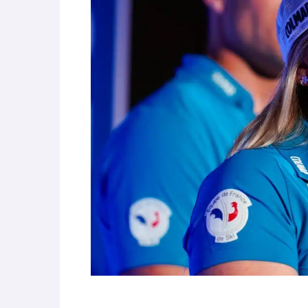
parle de préparation mentale
World Cup
-
Les (bons) mots pour le dire
Favrot
Evénements
-
Lara Gut-Behrami met un te
JOP 2030
-
Jeux d’hiver 2030 : l’actu en 