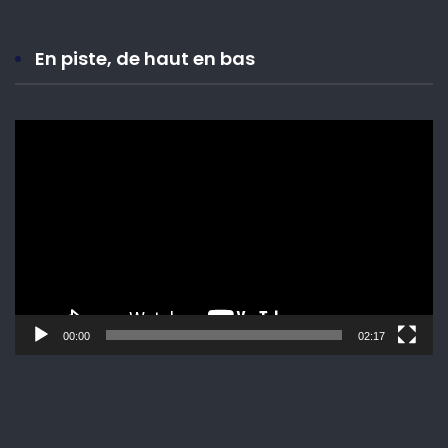
En piste, de haut en bas
Lecteur
vidéo
00:00
02:17