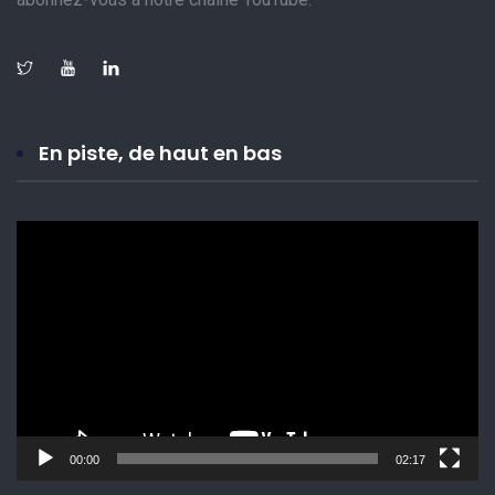
En piste, de haut en bas
Lecteur
vidéo
00:00
02:17