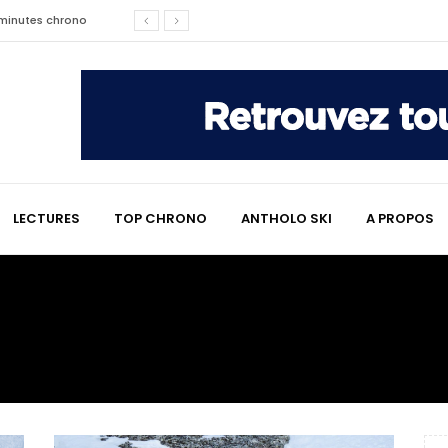
2 minutes chrono
affaire qui a marqué le ski
les raisons de son changement de
LECTURES
TOP CHRONO
ANTHOLO SKI
A PROPOS
e : le témoignage émouvant de
2 minutes chrono
lympiques divisent déjà la
 L’Alpe