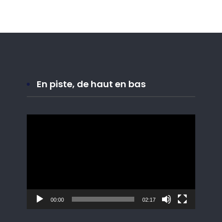
En piste, de haut en bas
Lecteur
vidéo
00:00
02:17