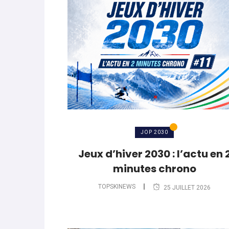
World Cup
-
Les (bons) mots pour le dir
parle de préparation mentale
World Cup
-
Les (bons) mots pour le dire
Favrot
Evénements
-
Lara Gut-Behrami met un te
JOP 2030
Jeux d’hiver 2030 : l’actu en 
minutes chrono
TOPSKINEWS
25 JUILLET 2026