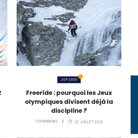
e : quand Hugo Desgrippes nous
 : le message fort de Thibaut
rme à sa carrière
JOP 2030
2
Freeride : pourquoi les Jeux
olympiques divisent déjà la
discipline ?
TOPSKINEWS
22 JUILLET 2026