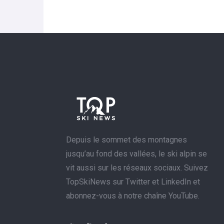
Depuis le sommet des montagnes
jusqu’au fond des vallées, le ski alpin se
vit aussi sur les réseaux sociaux. Suivez
TopSkiNews sur Twitter et LinkedIn et
abonnez-vous à notre chaîne YouTube.