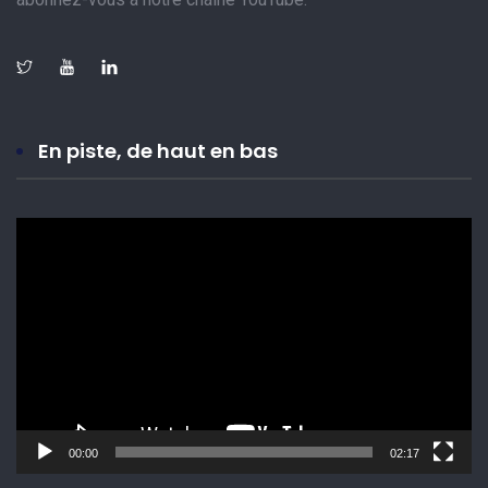
En piste, de haut en bas
Lecteur
vidéo
00:00
02:17