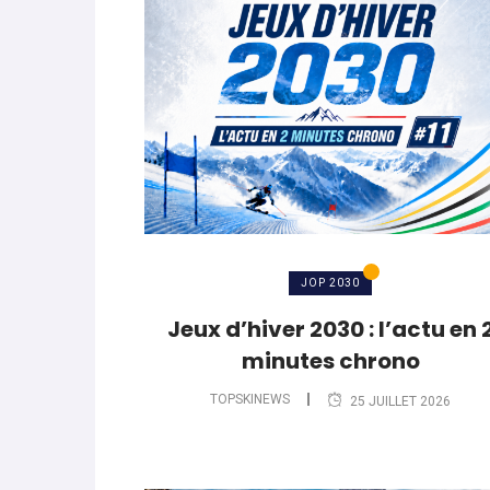
World Cup
-
Les (bons) mots pour le dir
parle de préparation mentale
World Cup
-
Les (bons) mots pour le dire
Favrot
Evénements
-
Lara Gut-Behrami met un te
JOP 2030
Jeux d’hiver 2030 : l’actu en 
minutes chrono
TOPSKINEWS
25 JUILLET 2026