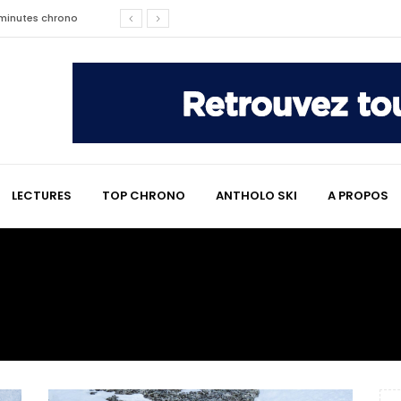
2 minutes chrono
affaire qui a marqué le ski
les raisons de son changement de
e : le témoignage émouvant de
LECTURES
TOP CHRONO
ANTHOLO SKI
A PROPOS
2 minutes chrono
lympiques divisent déjà la
 L’Alpe