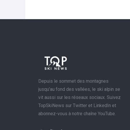
Depuis le sommet des montagnes
jusqu’au fond des vallées, le ski alpin se
vit aussi sur les réseaux sociaux. Suivez
TopSkiNews sur Twitter et LinkedIn et
abonnez-vous à notre chaîne YouTube.