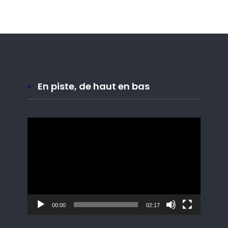
En piste, de haut en bas
Lecteur
vidéo
00:00
02:17