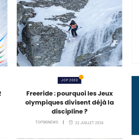
e : quand Hugo Desgrippes nous
 : le message fort de Thibaut
rme à sa carrière
JOP 2030
2
Freeride : pourquoi les Jeux
olympiques divisent déjà la
discipline ?
TOPSKINEWS
22 JUILLET 2026