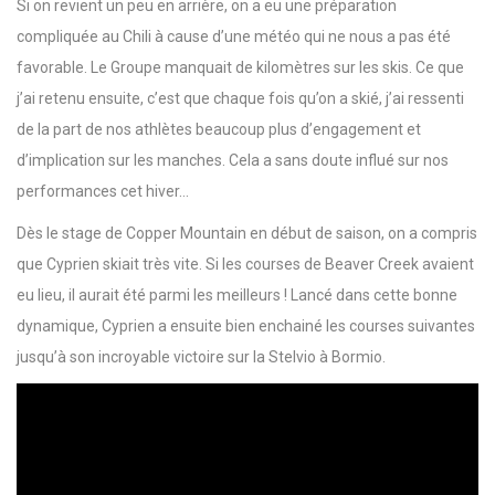
Si on revient un peu en arrière, on a eu une préparation
compliquée au Chili à cause d’une météo qui ne nous a pas été
favorable. Le Groupe manquait de kilomètres sur les skis. Ce que
j’ai retenu ensuite, c’est que chaque fois qu’on a skié, j’ai ressenti
de la part de nos athlètes beaucoup plus d’engagement et
d’implication sur les manches. Cela a sans doute influé sur nos
performances cet hiver…
Dès le stage de Copper Mountain en début de saison, on a compris
que Cyprien skiait très vite. Si les courses de Beaver Creek avaient
eu lieu, il aurait été parmi les meilleurs ! Lancé dans cette bonne
dynamique, Cyprien a ensuite bien enchainé les courses suivantes
jusqu’à son incroyable victoire sur la Stelvio à Bormio.