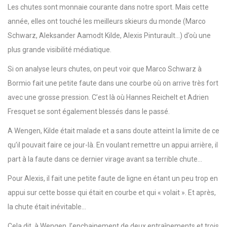
Les chutes sont monnaie courante dans notre sport. Mais cette
année, elles ont touché les meilleurs skieurs du monde (Marco
Schwarz, Aleksander Aamodt Kilde, Alexis Pinturault…) d’où une
plus grande visibilité médiatique.
Si on analyse leurs chutes, on peut voir que Marco Schwarz à
Bormio fait une petite faute dans une courbe où on arrive très fort
avec une grosse pression. C’est là où Hannes Reichelt et Adrien
Fresquet se sont également blessés dans le passé.
A Wengen, Kilde était malade et a sans doute atteint la limite de ce
qu’il pouvait faire ce jour-là. En voulant remettre un appui arrière, il
part à la faute dans ce dernier virage avant sa terrible chute…
Pour Alexis, il fait une petite faute de ligne en étant un peu trop en
appui sur cette bosse qui était en courbe et qui « volait ». Et après,
la chute était inévitable…
Cela dit, à Wengen, l’enchainement de deux entraînements et trois