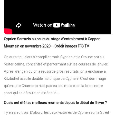
Cyprien Sarrazin au cours du stage d’entraînment à Copper
Mountain en novembre 2023 – Crédit images FFS TV
On aurait pu alors s’éparpiller mais Cyprien et le Groupe ont su
rester calme, concentré et performant sur les courses de janvier.
Après Wengen où on a réussi de gros résultats, on a enchainé à
Kitzbühel avec le doublé historique de Cyprien ! C’est dommage
qu’ensuite Chamonix n’ait pas eu lieu mais c’est la loi de notre
sport qui se déroule en extérieur…
Quels ont été tes meilleurs moments depuis le début de l’hiver ?
Il y en a eu trois. D’abord, les deux victoires de Cyprien sur la Streif