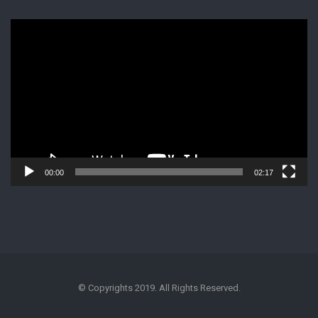
Lecteur
vidéo
00:00
02:17
© Copyrights 2019. All Rights Reserved.