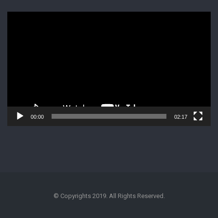
Lecteur
vidéo
00:00
02:17
© Copyrights 2019. All Rights Reserved.