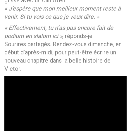
glisse avec un clin d’œil :
« J’espère que mon meilleur moment reste à
venir. Si tu vois ce que je veux dire. »
« Effectivement, tu n’as pas encore fait de
podium en slalom ici »
, réponds-je.
Sourires partagés. Rendez-vous dimanche, en
début d’après-midi, pour peut-être écrire un
nouveau chapitre dans la belle histoire de
Victor.