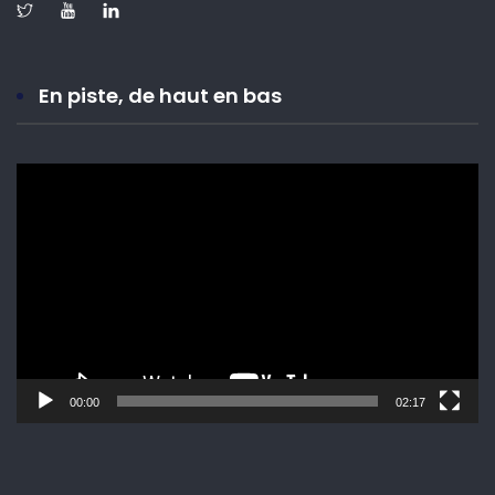
En piste, de haut en bas
Lecteur
vidéo
00:00
02:17