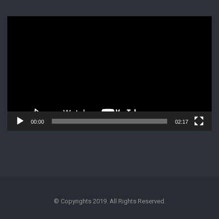
Lecteur
vidéo
00:00
02:17
© Copyrights 2019. All Rights Reserved.