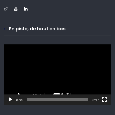
En piste, de haut en bas
Lecteur
vidéo
00:00
02:17