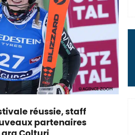
 : le message fort de Thibaut
rme à sa carrière
2 minutes chrono
tivale réussie, staff
ouveaux partenaires