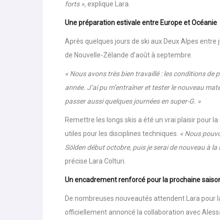
« Je suis très fière de mon parcours scolaire, qui a 
forts »,
explique Lara.
Une préparation estivale entre Europe et Océanie
Après quelques jours de ski aux Deux Alpes entre jui
de Nouvelle-Zélande d’août à septembre.
« Nous avons très bien travaillé : les conditions de 
année. J’ai pu m’entraîner et tester le nouveau maté
passer aussi quelques journées en super-G. »
Remettre les longs skis a été un vrai plaisir pour
utiles pour les disciplines techniques.
« Nous pouvon
Sölden début octobre, puis je serai de nouveau à la 
précise Lara Colturi.
Un encadrement renforcé pour la prochaine saiso
De nombreuses nouveautés attendent Lara pour la s