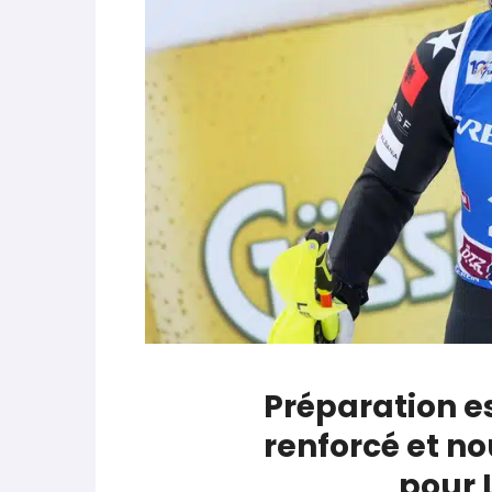
parle de préparation mentale
World Cup
-
Les (bons) mots pour le dire
Favrot
Evénements
-
Lara Gut-Behrami met un te
JOP 2030
-
Jeux d’hiver 2030 : l’actu en 
Préparation es
renforcé et n