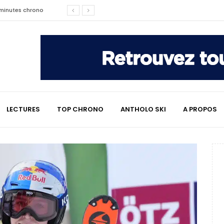
affaire qui a marqué le ski
les raisons de son changement de
e : le témoignage émouvant de
LECTURES
TOP CHRONO
ANTHOLO SKI
A PROPOS
2 minutes chrono
lympiques divisent déjà la
 L’Alpe
e : quand Hugo Desgrippes nous