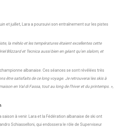
été riche en émotions, en apprentissages précieux et en liens
n et juillet, Lara a poursuivi son entraînement sur les pistes
piste, la météo et les températures étaient excellentes cette
riel Blizzard et Tecnica aussi bien en géant qu’en slalom, et
 la championne albanaise. Ces séances se sont révélées très
s être satisfaits de ce long voyage. Je retrouverai les skis à
maison en Val di Fassa, tout au long de l’hiver et du printemps. »,
n
aison à venir. Lara et la Fédération albanaise de ski ont