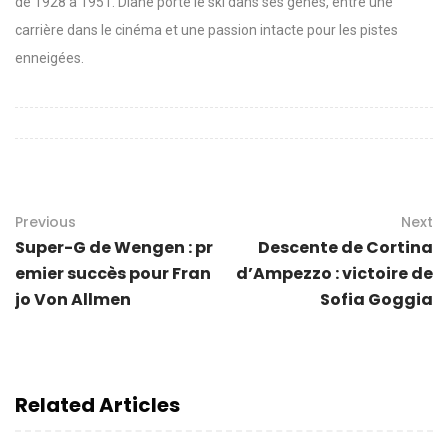
de 1928 à 1951. Diane porte le ski dans ses gênes, entre une
carrière dans le cinéma et une passion intacte pour les pistes
enneigées.
Previous
Next
Super-G de Wengen : pr
Descente de Cortina
emier succès pour Fran
d’Ampezzo : victoire de
jo Von Allmen
Sofia Goggia
Related Articles