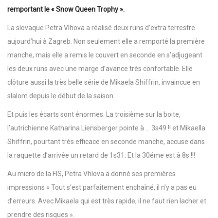
remportant le « Snow Queen Trophy ».
La slovaque Petra Vlhova a réalisé deux runs d’extra terrestre
aujourd’hui à Zagreb. Non seulement elle a remporté la première
manche, mais elle a remis le couvert en seconde en s’adjugeant
les deux runs avec une marge d’avance très confortable. Elle
clôture aussi la très belle série de Mikaela Shiffrin, invaincue en
slalom depuis le début de la saison
Et puis les écarts sont énormes. La troisième sur la boite,
l’autrichienne Katharina Liensberger pointe à … 3s49 !! et Mikaella
Shiffrin, pourtant très efficace en seconde manche, accuse dans
la raquette d’arrivée un retard de 1s31. Et la 30éme est à 8s !!!
Au micro de la FIS, Petra Vhlova a donné ses premières
impressions « Tout s’est parfaitement enchaîné, il n’y a pas eu
d’erreurs. Avec Mikaela qui est très rapide, il ne faut rien lacher et
prendre des risques ».