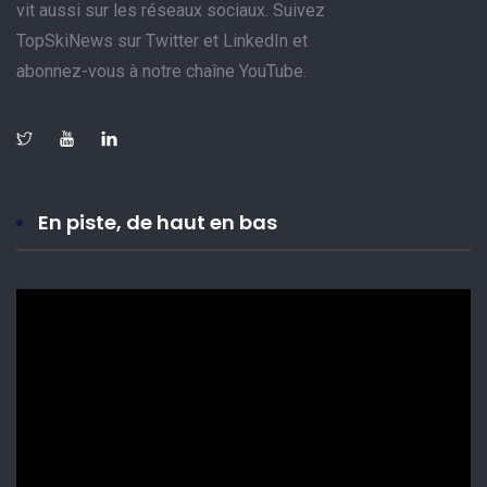
vit aussi sur les réseaux sociaux. Suivez
TopSkiNews sur Twitter et LinkedIn et
abonnez-vous à notre chaîne YouTube.
En piste, de haut en bas
Lecteur
vidéo