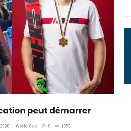
e : quand Hugo Desgrippes nous
 : le message fort de Thibaut
rme à sa carrière
ication peut démarrer
r 2020
World Cup
0
1953