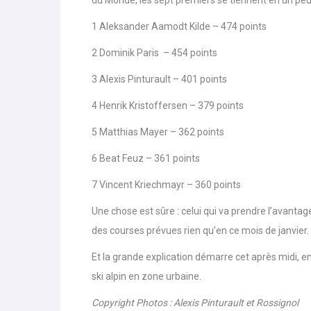
du Monde, les sept premiers se tiennent en un peu pl
1 Aleksander Aamodt Kilde – 474 points
2 Dominik Paris – 454 points
3 Alexis Pinturault – 401 points
4 Henrik Kristoffersen – 379 points
5 Matthias Mayer – 362 points
6 Beat Feuz – 361 points
7 Vincent Kriechmayr – 360 points
Une chose est sûre : celui qui va prendre l’avanta
des courses prévues rien qu’en ce mois de janvier.
Et la grande explication démarre cet après midi, en
ski alpin en zone urbaine.
Copyright Photos : Alexis Pinturault et Rossignol