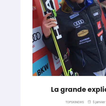
World Cup
-
Les (bons) mots pour le dir
parle de préparation mentale
World Cup
-
Les (bons) mots pour le dire
Favrot
Evénements
-
Lara Gut-Behrami met un te
La grande expl
5 janvie
TOPSKINEWS