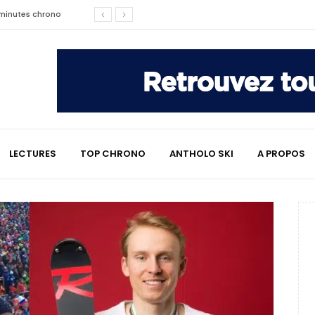
2 minutes chrono
affaire qui a marqué le ski
les raisons de son changement de
LECTURES
TOP CHRONO
ANTHOLO SKI
A PROPOS
e : le témoignage émouvant de
2 minutes chrono
lympiques divisent déjà la
 L’Alpe