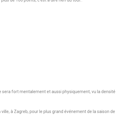
us de 100 points, c’est à dire rien du tout :
ge sera fort mentalement et aussi physiquement, vu la densité
 ville, à Zagreb, pour le plus grand événement de la saison de