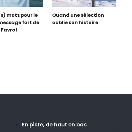
s) mots pour le
Quand une sélection
e message fort de
oublie son histoire
 Favrot
En piste, de haut en bas