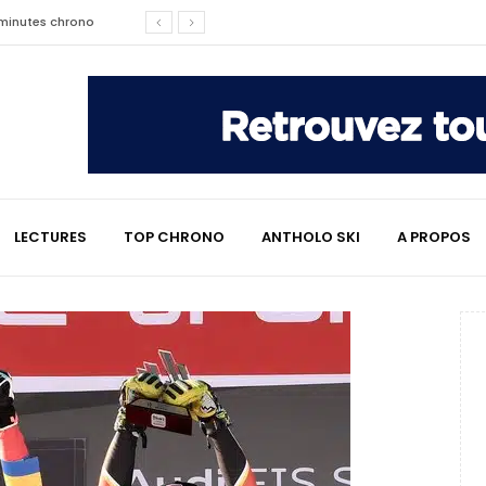
2 minutes chrono
affaire qui a marqué le ski
les raisons de son changement de
e : le témoignage émouvant de
LECTURES
TOP CHRONO
ANTHOLO SKI
A PROPOS
2 minutes chrono
lympiques divisent déjà la
 L’Alpe
e : quand Hugo Desgrippes nous