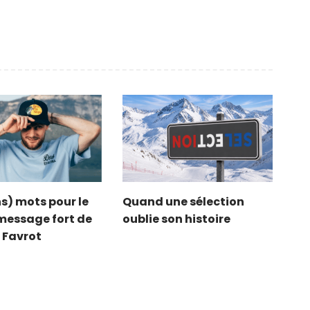
s) mots pour le
Quand une sélection
e message fort de
oublie son histoire
 Favrot