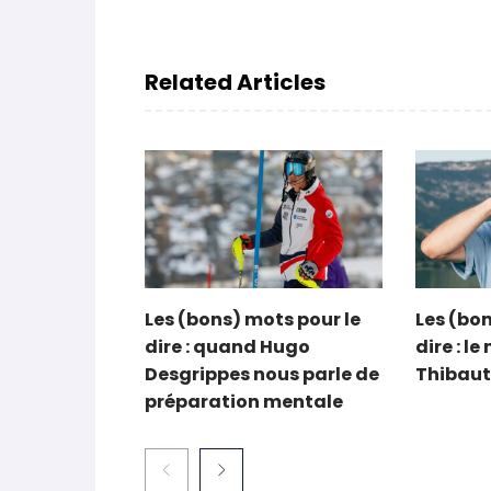
Related Articles
Les (bons) mots pour le
Les (bon
dire : quand Hugo
dire : l
Desgrippes nous parle de
Thibaut
préparation mentale