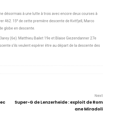
me désormais à une lutte à trois avec encore deux courses à
e
yer 462. 15
de cette première descente de Kvitfjell, Marco
 de globe en descente.
 Clarey (6e). Matthieu Bailet 19e et Blaise Giezendanner 27e
ente s’ils veulent espérer être au départ de la descente des
Next
dec
Super-G de Lenzerheide : exploit de Rom
ane Miradoli