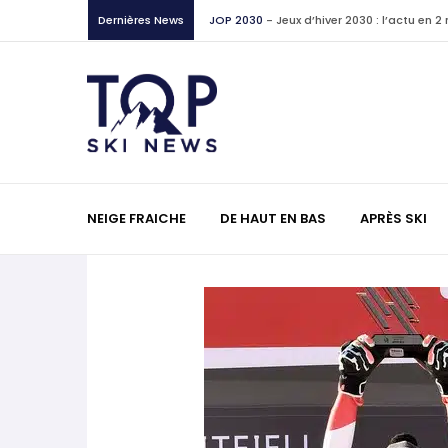
JOP 2030
-
Jeux d’hiver 2030 : l’actu en 
Dernières News
Non classé
-
Deux lectures utiles sur une 
français
Interviews
-
Filip Zubčić chez Nordica : 
skis
World Cup
-
Les (bons) mots pour le dir
NEIGE FRAICHE
DE HAUT EN BAS
APRÈS SKI
Mikaela Shiffrin sur LinkedIn
JOP 2030
-
Jeux d’hiver 2030 : l’actu en 
JOP 2030
-
Freeride : pourquoi les Jeux o
discipline ?
Lectures
-
La Vallée d’Aoste racontée par
World Cup
-
Les (bons) mots pour le dir