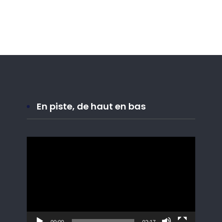
En piste, de haut en bas
Lecteur
vidéo
00:00
02:17