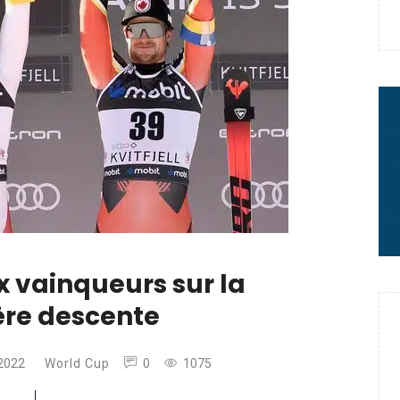
 : le message fort de Thibaut
rme à sa carrière
ux vainqueurs sur la
re descente
2022
World Cup
0
1075