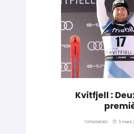
parle de préparation mentale
World Cup
-
Les (bons) mots pour le dire
Favrot
Evénements
-
Lara Gut-Behrami met un te
Kvitfjell : De
premiè
5 mars 
TOPSKINEWS