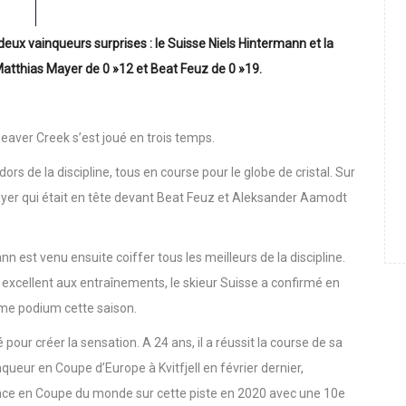
deux vainqueurs surprises : le Suisse Niels Hintermann et la
tthias Mayer de 0 »12 et Beat Feuz de 0 »19.
eaver Creek s’est joué en trois temps.
ors de la discipline, tous en course pour le globe de cristal. Sur
ayer qui était en tête devant Beat Feuz et Aleksander Aamodt
n est venu ensuite coiffer tous les meilleurs de la discipline.
té excellent aux entraînements, le skieur Suisse a confirmé en
ème podium cette saison.
our créer la sensation. A 24 ans, il a réussit la course de sa
queur en Coupe d’Europe à Kvitfjell en février dernier,
nce en Coupe du monde sur cette piste en 2020 avec une 10e