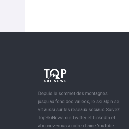
Depuis le sommet des montagnes
jusqu’au fond des vallées, le ski alpin se
vit aussi sur les réseaux sociaux. Suivez
TopSkiNews sur Twitter et LinkedIn et
abonnez-vous à notre chaîne YouTube.