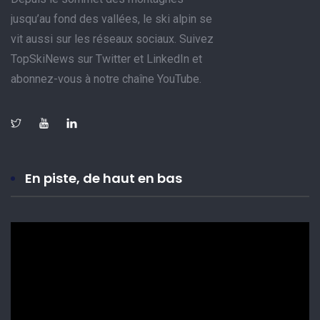
jusqu’au fond des vallées, le ski alpin se
vit aussi sur les réseaux sociaux. Suivez
TopSkiNews sur Twitter et LinkedIn et
abonnez-vous à notre chaîne YouTube.
En piste, de haut en bas
Lecteur
vidéo