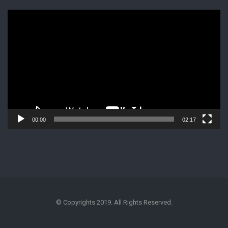
Lecteur
vidéo
00:00
02:17
© Copyrights 2019. All Rights Reserved.