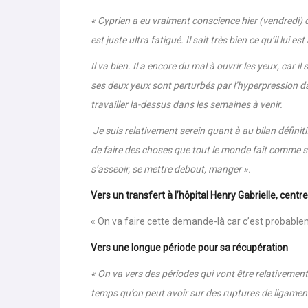
« Cyprien a eu vraiment conscience hier (vendredi) d’
est juste ultra fatigué. Il sait très bien ce qu’il lui est
Il va bien. Il a encore du mal à ouvrir les yeux, car il
ses deux yeux sont perturbés par l’hyperpression d
travailler la-dessus dans les semaines à venir.
Je suis relativement serein quant à au bilan définit
de faire des choses que tout le monde fait comme s’as
s’asseoir, se mettre debout, manger ».
Vers un transfert à l’hôpital Henry Gabrielle, cent
« On va faire cette demande-là car c’est probableme
Vers une longue période pour sa récupération
« On va vers des périodes qui vont être relativemen
temps qu’on peut avoir sur des ruptures de ligament