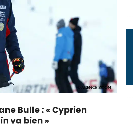
e : quand Hugo Desgrippes nous
 : le message fort de Thibaut
rme à sa carrière
ne Bulle : « Cyprien
in va bien »