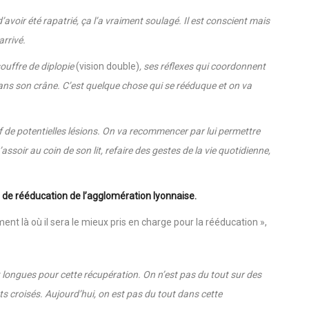
avoir été rapatrié, ça l’a vraiment soulagé. Il est conscient mais
 arrivé.
 souffre de diplopie
(vision double)
, ses réflexes qui coordonnent
ans son crâne. C’est quelque chose qui se rééduque et on va
if de potentielles lésions. On va recommencer par lui permettre
soir au coin de son lit, refaire des gestes de la vie quotidienne,
re de rééducation de l’agglomération lyonnaise.
nt là où il sera le mieux pris en charge pour la rééducation »,
t longues pour cette récupération. On n’est pas du tout sur des
s croisés. Aujourd’hui, on est pas du tout dans cette