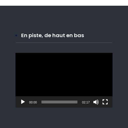
En piste, de haut en bas
Lecteur
vidéo
00:00
02:17