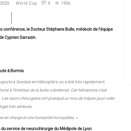
r 2025
World Cup
0
1956
sio conférence, le Docteur Stéphane Bulle, médecin de l’équipe
é de Cyprien Sarrazin.
hute à Bormio
nsporté à Sondalo
en hélicoptère où a été très rapidement
e à l’intérieur de la boite crânienne). Cet hématome s’est
Les neuro chirurgiens ont pratiqué un trou de trépan pour vider
ogie très sérieuse.
ise en charge et une humanité incroyables. »
n du service de neurochirurgie du Médipole de Lyon.