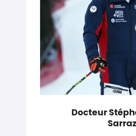
World Cup
-
Les (bons) mots pour le dir
parle de préparation mentale
World Cup
-
Les (bons) mots pour le dire
Favrot
Evénements
-
Lara Gut-Behrami met un te
Docteur Stépha
Sarraz