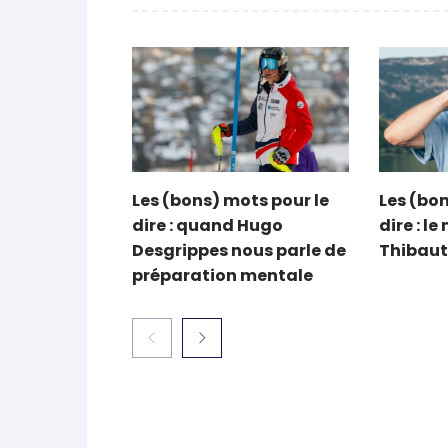
Les (bons) mots pour le
Les (bon
dire : quand Hugo
dire : l
Desgrippes nous parle de
Thibaut
préparation mentale