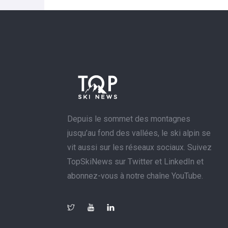
Depuis le sommet des montagnes
jusqu’au fond des vallées, le ski alpin se
vit aussi sur les réseaux sociaux. Suivez
TopSkiNews sur Twitter et LinkedIn et
abonnez-vous à notre chaîne YouTube.