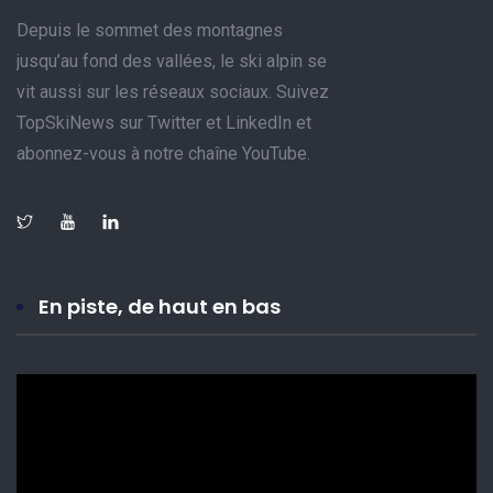
Depuis le sommet des montagnes
jusqu’au fond des vallées, le ski alpin se
vit aussi sur les réseaux sociaux. Suivez
TopSkiNews sur Twitter et LinkedIn et
abonnez-vous à notre chaîne YouTube.
En piste, de haut en bas
Lecteur
vidéo