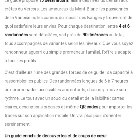
Le guide propose
15 destinations
, allant des rives du Léman aux
crêtes du Vercors. Les amoureux du Mont-Blanc, les passionnés
de la Vanoise ou les curieux du massif des Bauges y trouveront de
quoi satisfaire leurs envies. Pour chaque destination, entre
4 et 6
randonnées
sont détaillées, soit près de
90 itinéraires
au total,
tous accompagnés de variantes selon les niveaux. Que vous soyez
randonneur aguerri ou simple promeneur familial, l’offre s’adapte
à tous les profils.
C’est d’ailleurs l’une des grandes forces de ce guide : sa capacité à
rassembler les publics. Des randonnées longues de 6 à 7 heures
aux promenades accessibles aux enfants, chacun y trouve son
rythme. Le tout avec un souci du détail et de la lisibilité : cartes
claires, descriptions précises et même
QR codes
pour importer les
tracés sur son application mobile. Un vrai plus pour s’orienter
sereinement.
Un guide enrichi de découvertes et de coups de cœur