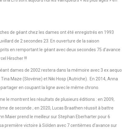
xpérience. En remportant à 35 et à 30 ans les géants de 2009
rtina Ertl sont aujourd’hui les vainqueurs « les plus âgés » en
ches de géant chez les dames ont été enregistrés en 1993
illard de 2 secondes 23. En ouverture de la saison
sprits en remportant le géant avec deux secondes 75 d’avance
l Hirscher !!!
e géant dames de 2002 restera dans la mémoire avec 3 ex aequo
, Tina Maze (Slovénie) et Niki Hosp (Autriche). En 2014, Anna
départager en coupant la ligne avec le même chrono.
le montrent les résultats de plusieurs éditions : en 2009,
ème de seconde ; en 2020, Lucas Braathen réussit à battre
 Maier prend le meilleur sur Stephan Eberharter pour 6
sa première victoire à Sölden avec 7 centièmes d’avance sur