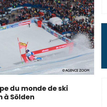
 : le message fort de Thibaut
rme à sa carrière
2 minutes chrono
pe du monde de ski
n à Sölden