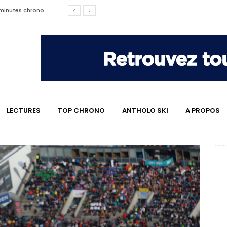
affaire qui a marqué le ski
les raisons de son changement de
e : le témoignage émouvant de
LECTURES
TOP CHRONO
ANTHOLO SKI
A PROPOS
2 minutes chrono
lympiques divisent déjà la
 L’Alpe
e : quand Hugo Desgrippes nous