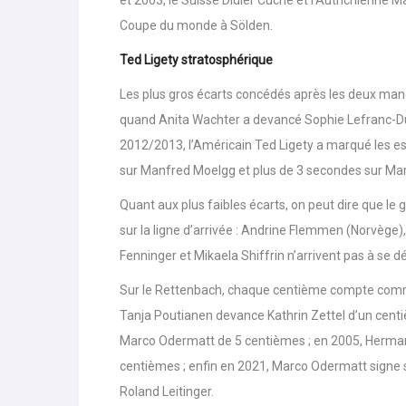
Mais on gagne aussi sur le Rettenbach avec de l’e
et 2003, le Suisse Didier Cuche et l’Autrichienne Ma
Coupe du monde à Sölden.
Ted Ligety stratosphérique
Les plus gros écarts concédés après les deux man
quand Anita Wachter a devancé Sophie Lefranc-Duv
2012/2013, l’Américain Ted Ligety a marqué les e
sur Manfred Moelgg et plus de 3 secondes sur Marce
Quant aux plus faibles écarts, on peut dire que l
sur la ligne d’arrivée : Andrine Flemmen (Norvège)
Fenninger et Mikaela Shiffrin n’arrivent pas à se 
Sur le Rettenbach, chaque centième compte comme 
Tanja Poutianen devance Kathrin Zettel d’un centi
Marco Odermatt de 5 centièmes ; en 2005, Hermann
centièmes ; enfin en 2021, Marco Odermatt signe 