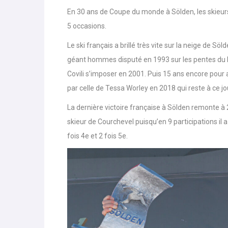
Le palmarès des équipes de France
En 30 ans de Coupe du monde à Sölden, les skieur
5 occasions.
Le ski français a brillé très vite sur la neige de S
géant hommes disputé en 1993 sur les pentes du Ret
Covili s’imposer en 2001. Puis 15 ans encore pour a
par celle de Tessa Worley en 2018 qui reste à ce jo
La dernière victoire française à Sölden remonte à 2
skieur de Courchevel puisqu’en 9 participations il a
fois 4e et 2 fois 5e.