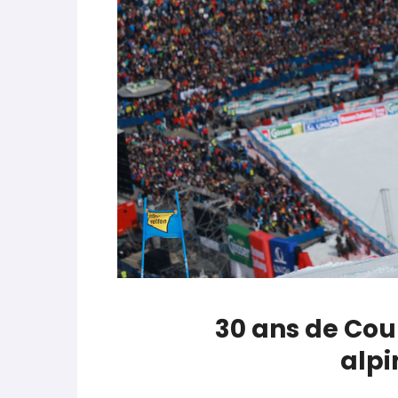
parle de préparation mentale
World Cup
-
Les (bons) mots pour le dire
Favrot
Evénements
-
Lara Gut-Behrami met un te
JOP 2030
-
Jeux d’hiver 2030 : l’actu en 
30 ans de Cou
alpi