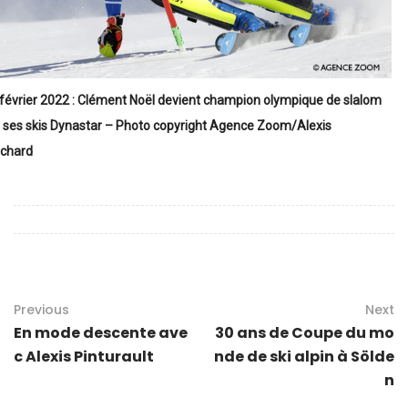
février 2022 : Clément Noël devient champion olympique de slalom
 ses skis Dynastar – Photo copyright Agence Zoom/Alexis
ichard
Previous
Next
En mode descente ave
30 ans de Coupe du mo
c Alexis Pinturault
nde de ski alpin à Sölde
n