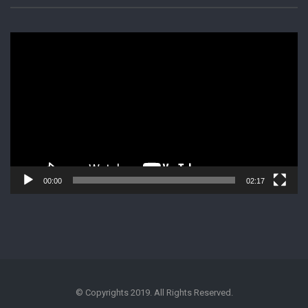
Lecteur
vidéo
00:00
02:17
© Copyrights 2019. All Rights Reserved.