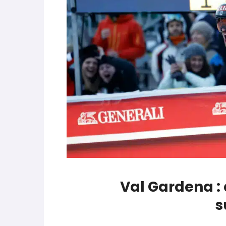
parle de préparation mentale
World Cup
-
Les (bons) mots pour le dire
Favrot
Evénements
-
Lara Gut-Behrami met un te
Val Gardena :
s