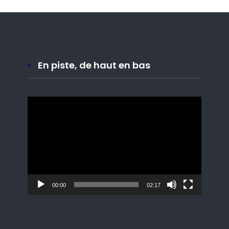
En piste, de haut en bas
Lecteur
vidéo
00:00
02:17