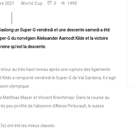
re 2021
World Cup
0
1490
a Saslong un Super-G vendredi et une descente samedi a été
er-G du norvégien Aleksander Aamodt Kilde et la victoire
reine qu’est la descente.
 retour au très haut niveau après une rupture des ligaments
 Kilde a remporté vendredi le Super-G de Val Gardena. Il s’agit
saison olympique.
ns Matthias Mayer et Vincent Kriechmayr. Dans la course au
ès peu profité de l’absence d’Alexis Pinturault, le suisse
17e) ont été les mieux classés.