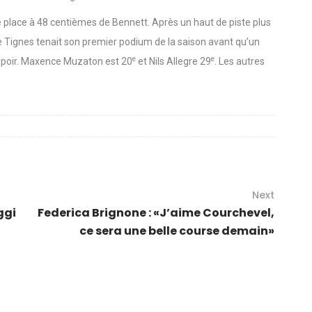
e place à 48 centièmes de Bennett. Après un haut de piste plus
de Tignes tenait son premier podium de la saison avant qu’un
e
e
espoir. Maxence Muzaton est 20
et Nils Allegre 29
. Les autres
Next
ggi
Federica Brignone : «J’aime Courchevel,
ce sera une belle course demain»