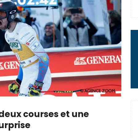
 : le message fort de Thibaut
rme à sa carrière
 deux courses et une
urprise