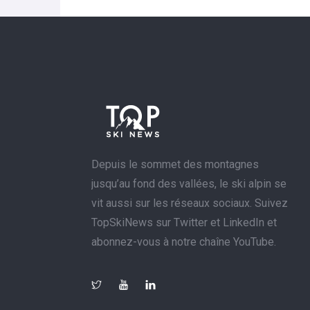
Depuis le sommet des montagnes
jusqu’au fond des vallées, le ski alpin se
vit aussi sur les réseaux sociaux. Suivez
TopSkiNews sur Twitter et LinkedIn et
abonnez-vous à notre chaîne YouTube.