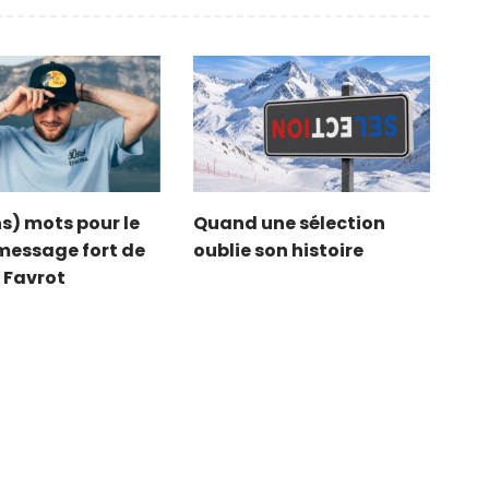
s) mots pour le
Quand une sélection
e message fort de
oublie son histoire
 Favrot