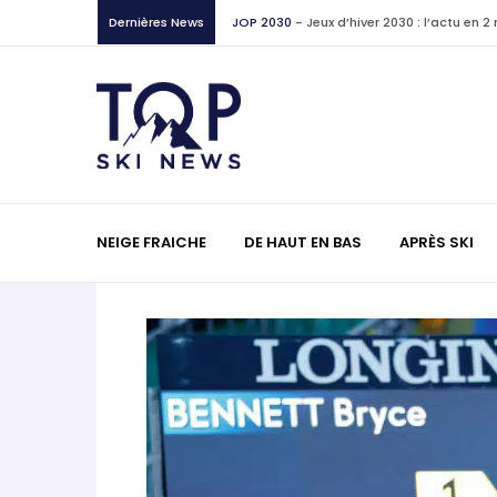
JOP 2030
-
Jeux d’hiver 2030 : l’actu en 
Dernières News
Non classé
-
Deux lectures utiles sur une 
français
Interviews
-
Filip Zubčić chez Nordica : 
skis
World Cup
-
Les (bons) mots pour le dir
NEIGE FRAICHE
DE HAUT EN BAS
APRÈS SKI
Mikaela Shiffrin sur LinkedIn
JOP 2030
-
Jeux d’hiver 2030 : l’actu en 
JOP 2030
-
Freeride : pourquoi les Jeux o
discipline ?
Lectures
-
La Vallée d’Aoste racontée par
World Cup
-
Les (bons) mots pour le dir