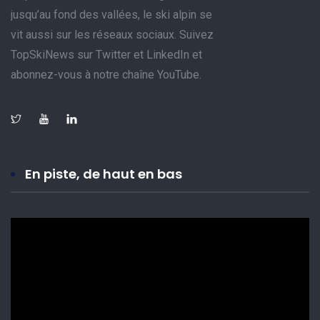
jusqu’au fond des vallées, le ski alpin se
vit aussi sur les réseaux sociaux. Suivez
TopSkiNews sur Twitter et LinkedIn et
abonnez-vous à notre chaîne YouTube.
En piste, de haut en bas
Lecteur
vidéo