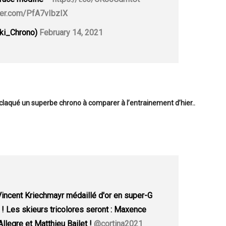
tter.com/PfA7vIbzIX
ki_Chrono)
February 14, 2021
 claqué un superbe chrono à comparer à l’entrainement d’hier..
, Vincent Kriechmayr médaillé d'or en super-G
 Les skieurs tricolores seront : Maxence
Allegre et Matthieu Bailet !
@cortina2021