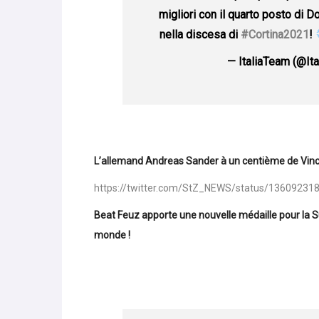
migliori con il quarto posto di D
nella discesa di
#Cortina2021
!
— ItaliaTeam (@It
L’allemand Andreas Sander à un centième de Vin
https://twitter.com/StZ_NEWS/status/1360923
Beat Feuz apporte une nouvelle médaille pour la 
monde !