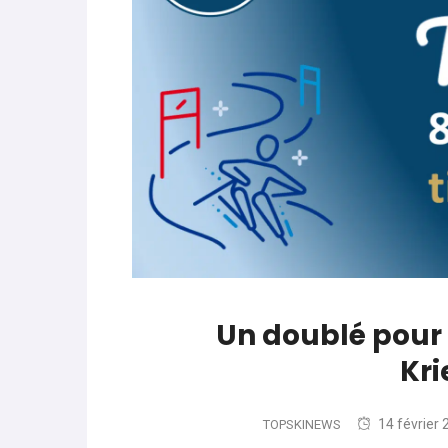
parle de préparation mentale
World Cup
-
Les (bons) mots pour le dire
Favrot
Evénements
-
Lara Gut-Behrami met un te
JOP 2030
-
Jeux d’hiver 2030 : l’actu en 
Un doublé pour
Kr
14 février
TOPSKINEWS