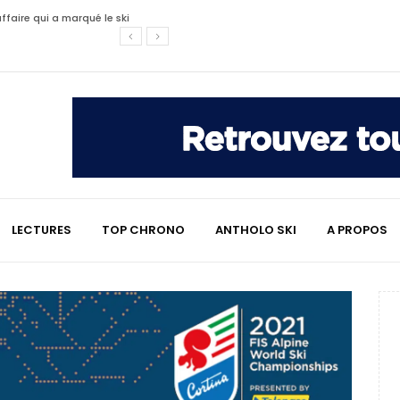
affaire qui a marqué le ski
les raisons de son changement de
e : le témoignage émouvant de
LECTURES
TOP CHRONO
ANTHOLO SKI
A PROPOS
2 minutes chrono
lympiques divisent déjà la
 L’Alpe
e : quand Hugo Desgrippes nous