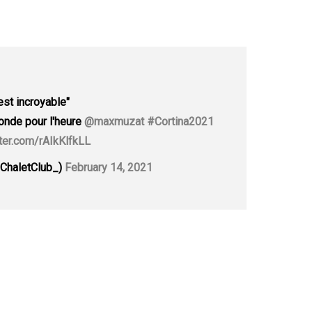
est incroyable"
nde pour l'heure
@maxmuzat
#Cortina2021
tter.com/rAIkKlfkLL
ChaletClub_)
February 14, 2021