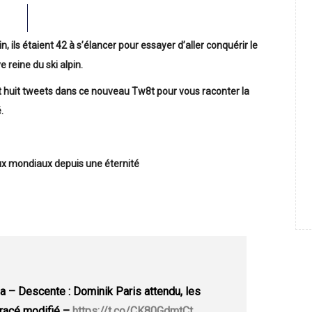
n, ils étaient 42 à s’élancer pour essayer d’aller conquérir le
reine du ski alpin.
nt huit tweets dans ce nouveau Tw8t pour vous raconter la
.
aux mondiaux depuis une éternité
na – Descente : Dominik Paris attendu, les
tracé modifié –
https://t.co/CK80GdmtCt