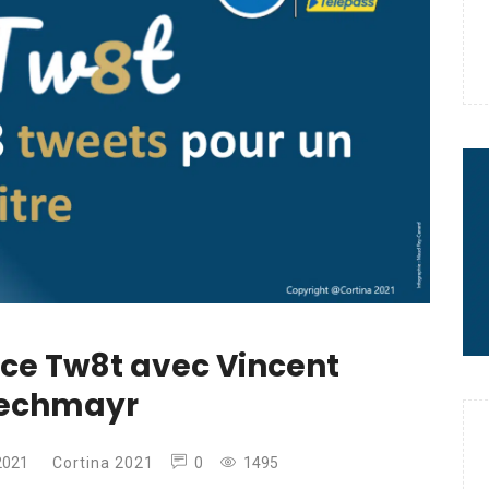
 : le message fort de Thibaut
rme à sa carrière
2 minutes chrono
 ce Tw8t avec Vincent
iechmayr
 2021
Cortina 2021
0
1495