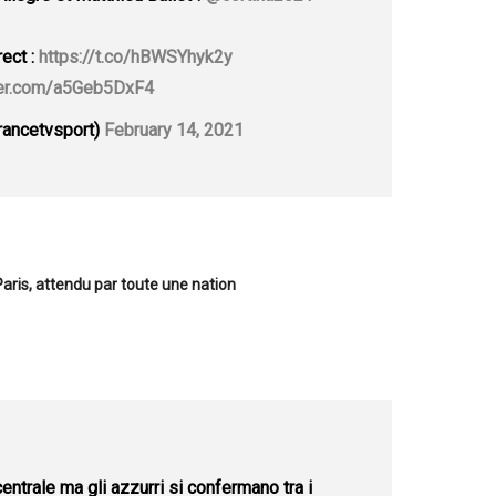
ect :
https://t.co/hBWSYhyk2y
tter.com/a5Geb5DxF4
rancetvsport)
February 14, 2021
 Paris, attendu par toute une nation
entrale ma gli azzurri si confermano tra i