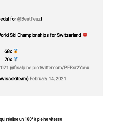
edal for
@BeatFeuz
!
 World Ski Championships for Switzerland
68x
70x
2021
@fisalpine
pic.twitter.com/PFBsr2Yo6x
swissskiteam)
February 14, 2021
i réalise un 180° à pleine vitesse