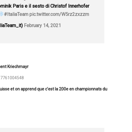
ominik Paris e il sesto di Christof Innerhofer
#ItaliaTeam
pic.twitter.com/W5rz2zxzzm
aliaTeam_it)
February 14, 2021
cent Kriechmayr
187761004548
Suisse et on apprend que c’est la 200e en championnats du