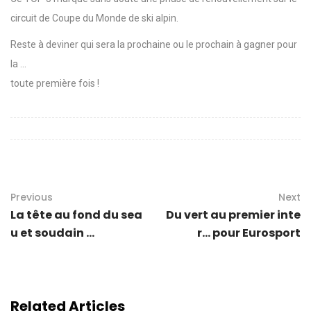
circuit de Coupe du Monde de ski alpin.
Reste à deviner qui sera la prochaine ou le prochain à gagner pour
la …
toute première fois !
Previous
Next
La tête au fond du sea
Du vert au premier inte
u et soudain ...
r… pour Eurosport
Related Articles