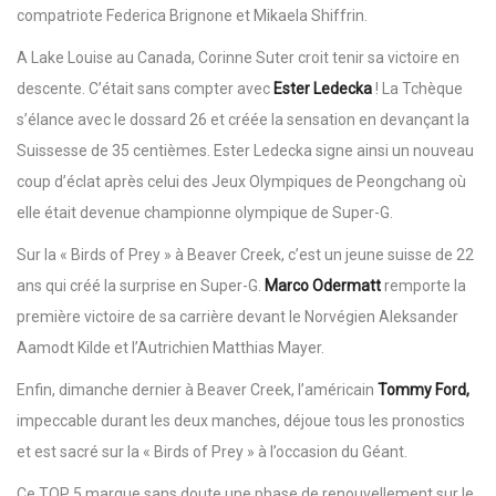
compatriote Federica Brignone et Mikaela Shiffrin.
A Lake Louise au Canada, Corinne Suter croit tenir sa victoire en
descente. C’était sans compter avec
Ester Ledecka
! La Tchèque
s’élance avec le dossard 26 et créée la sensation en devançant la
Suissesse de 35 centièmes. Ester Ledecka signe ainsi un nouveau
coup d’éclat après celui des Jeux Olympiques de Peongchang où
elle était devenue championne olympique de Super-G.
Sur la « Birds of Prey » à Beaver Creek, c’est un jeune suisse de 22
ans qui créé la surprise en Super-G.
Marco Odermatt
remporte la
première victoire de sa carrière devant le Norvégien Aleksander
Aamodt Kilde et l’Autrichien Matthias Mayer.
Enfin, dimanche dernier à Beaver Creek, l’américain
Tommy Ford,
impeccable durant les deux manches, déjoue tous les pronostics
et est sacré sur la « Birds of Prey » à l’occasion du Géant.
Ce TOP 5 marque sans doute une phase de renouvellement sur le