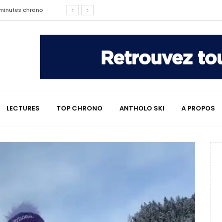
2 minutes chrono
affaire qui a marqué le ski
les raisons de son changement de
LECTURES
TOP CHRONO
ANTHOLO SKI
A PROPOS
e : le témoignage émouvant de
2 minutes chrono
lympiques divisent déjà la
 L’Alpe