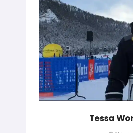
World Cup
-
Les (bons) mots pour le dir
parle de préparation mentale
World Cup
-
Les (bons) mots pour le dire
Favrot
Evénements
-
Lara Gut-Behrami met un te
Tessa Wo