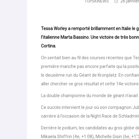
26 janvie
TOPSKINEWS
Tessa Worley a remporté brillamment en Italie le 
l’italienne Marta Bassino. Une victoire de très bon
Cortina.
On sentait bien au fil des courses récentes que Te
première manche pas encore parfaite qui la positio
le deuxième run du Géant de Kronplatz. En confianc
aller chercher ce gros résultat et cette 14e victo
La double championne du monde de géant n’avait 
Ce succès intervient le jour où son compagnon Ju
carrière à l’occasion de la Night Race de Schladmin
Derrière le podium, les candidates au gros globe de 
Mikaela Shiffrin (4e, +1.08), Michelle Gisin (6e, +1