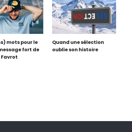
s) mots pour le
Quand une sélection
e message fort de
oublie son histoire
 Favrot