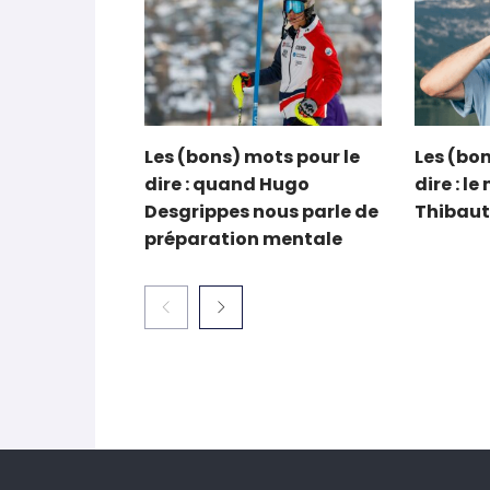
Les (bons) mots pour le
Les (bon
dire : quand Hugo
dire : l
Desgrippes nous parle de
Thibaut
préparation mentale