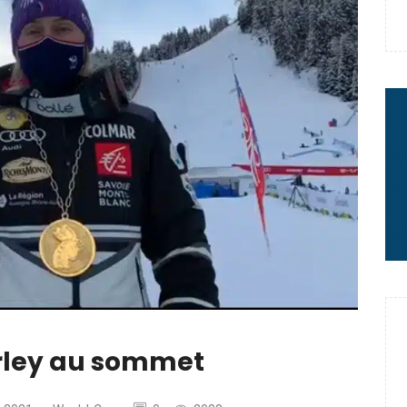
e : quand Hugo Desgrippes nous
 : le message fort de Thibaut
rme à sa carrière
rley au sommet