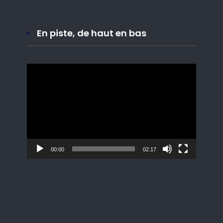
En piste, de haut en bas
Lecteur
vidéo
00:00
02:17