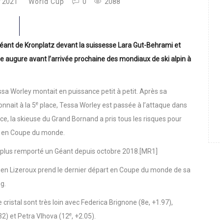
r 2021
World Cup
0
2088
géant de Kronplatz devant la suissesse Lara Gut-Behrami et
ne augure avant l’arrivée prochaine des mondiaux de ski alpin à
ssa Worley montait en puissance petit à petit. Après sa
e
nnait à la 5
place, Tessa Worley est passée à l’attaque dans
e, la skieuse du Grand Bornand a pris tous les risques pour
ire en Coupe du monde.
plus remporté un Géant depuis octobre 2018.
[MR1]
lien Lizeroux prend le dernier départ en Coupe du monde de sa
g.
cristal sont très loin avec Federica Brignone (8e, +1.97),
e
″32) et Petra Vlhova (12
, +2.05).