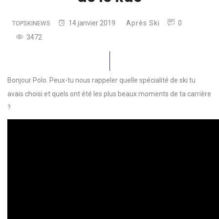
14 janvier 2019
Après Ski
0
TOPSKINEWS
3472
Bonjour Polo. Peux-tu nous rappeler quelle spécialité de
ski
tu
avais choisi et quels ont été les plus beaux moments de ta carrière
?