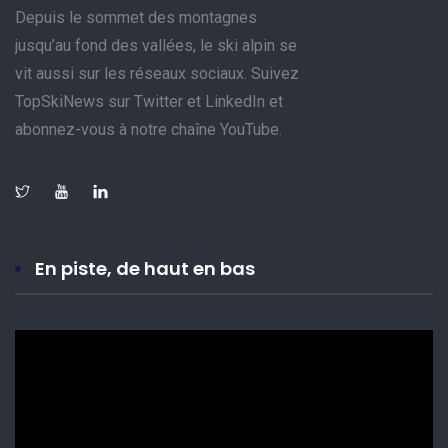
Depuis le sommet des montagnes
jusqu’au fond des vallées, le ski alpin se
vit aussi sur les réseaux sociaux. Suivez
TopSkiNews sur Twitter et LinkedIn et
abonnez-vous à notre chaîne YouTube.
En piste, de haut en bas
Lecteur
vidéo