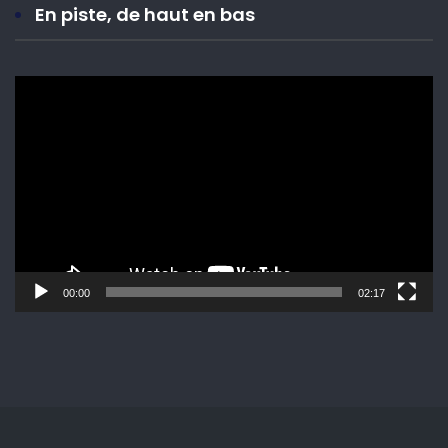
En piste, de haut en bas
Lecteur
vidéo
00:00
02:17