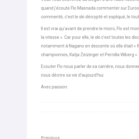
World Cup
-
Les (bons) mots pour le dir
quand j’écoute
Flo Masnada
commenter sur Eurospor
parle de préparation mentale
commenté, c’est le ski décrypté et expliqué, le t
World Cup
-
Les (bons) mots pour le dire
Il est vrai qu’avant de prendre le micro, Flo est mo
la vitesse ». Car pour elle, le ski c’est toutes les 
Favrot
notamment à Nagano en descente où elle était « f
Evénements
-
Lara Gut-Behrami met un te
championnes, Katja Zeizinger et Pernilla Wiberg ».
Ecouter Flo nous parler de sa carrière, nous donner
nous décrire sa vie d’aujourd’hui.
Avec passion.
Previous