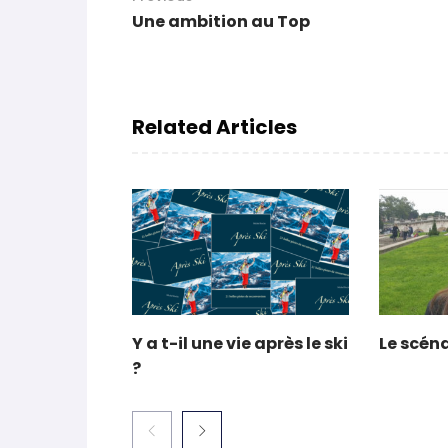
Une ambition au Top
Related Articles
Y a t-il une vie après le ski
Le scéna
?