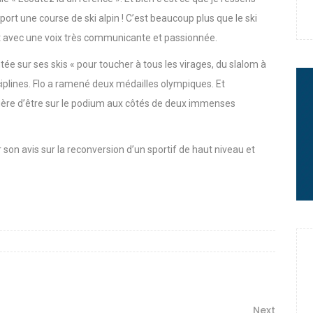
e : quand Hugo Desgrippes nous
t une course de ski alpin ! C’est beaucoup plus que le ski
out avec une voix très communicante et passionnée.
 : le message fort de Thibaut
ntée sur ses skis « pour toucher à tous les virages, du slalom à
disciplines. Flo a ramené deux médailles olympiques. Et
ière d’être sur le podium aux côtés de deux immenses
rme à sa carrière
 son avis sur la reconversion d’un sportif de haut niveau et
Next