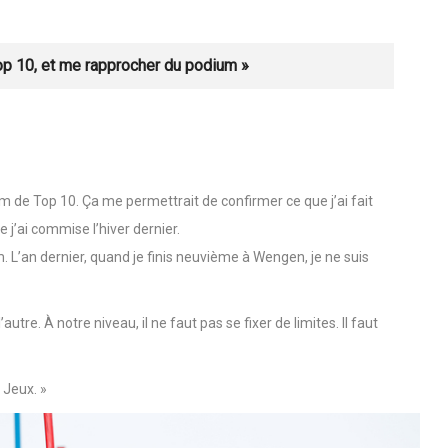
is avec les statuts des blessés, il peut y avoir des
p 10, et me rapprocher du podium »
m de Top 10. Ça me permettrait de confirmer ce que j’ai fait
 j’ai commise l’hiver dernier.
. L’an dernier, quand je finis neuvième à Wengen, je ne suis
utre. À notre niveau, il ne faut pas se fixer de limites. Il faut
s Jeux. »