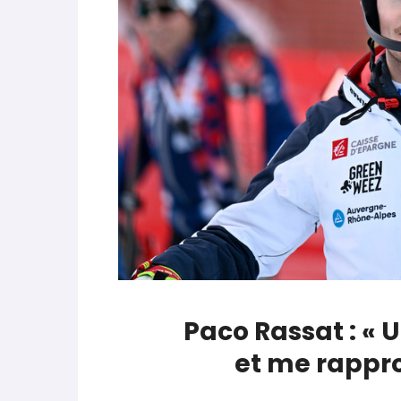
parle de préparation mentale
World Cup
-
Les (bons) mots pour le dire
Favrot
Evénements
-
Lara Gut-Behrami met un te
JOP 2030
-
Jeux d’hiver 2030 : l’actu en 
Paco Rassat : «
et me rappr