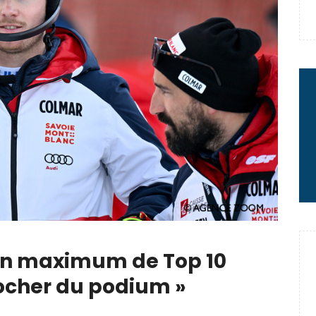
 : le message fort de Thibaut
rme à sa carrière
2 minutes chrono
 Un maximum de Top 10
ocher du podium »