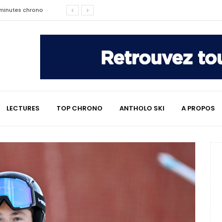
affaire qui a marqué le ski
les raisons de son changement de
e : le témoignage émouvant de
LECTURES
TOP CHRONO
ANTHOLO SKI
A PROPOS
2 minutes chrono
lympiques divisent déjà la
 L’Alpe
e : quand Hugo Desgrippes nous