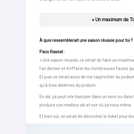
« Si je me fie au classement WCSL, ce sera le 23. Ma
changements. Normalement, ce sera le 23. »
« Un maximum de To
À quoi ressemblerait une saison réussie pour toi ?
Paco Rassat :
« Une saison réussie, ce serait de faire un maximu
l’an dernier et d’effacer les nombreuses fautes que
Et puis ce serait aussi de me rapprocher du podium
qu’à trois dixièmes du podium.
En ski, ça peut vite basculer dans un sens ou dans l’a
produire son meilleur ski et voir où ça nous mène.
Et bien sûr, ce serait de décrocher le ticket pour le