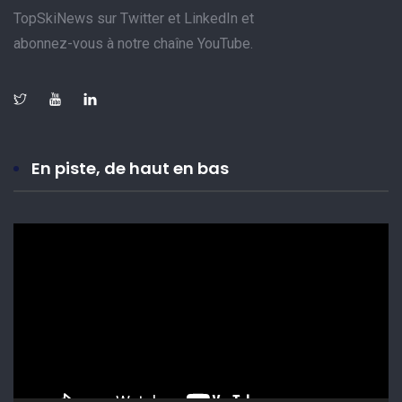
TopSkiNews sur Twitter et LinkedIn et
abonnez-vous à notre chaîne YouTube.
En piste, de haut en bas
Lecteur
vidéo