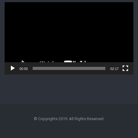
Lecteur
vidéo
00:00
02:17
© Copyrights 2019. All Rights Reserved.