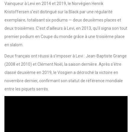
Vainqueur à Levi en 2014 et 2019, le Norvégien Henrik
Kristoffersen s’est distingué sur la Black par une régularité
exemplaire, totalisant six podiums — deux deuxièmes places et
deux troisièmes. C’est d’ailleurs à Levi, en 2013, qu’il signa son tout
premier podium en Coupe du monde grâce à une troisième place
en slalom.
Deux français ont réussi à s’imposer à Levi : Jean-Baptiste Grange
(2008 et 2010) et Clément Noël, la saison dernière. Après s’être
classé deuxième en 2019, le Vosgien a décroché la victoire en
novembre dernier, confirmant son statut de référence mondiale
entre les piquets serrés.