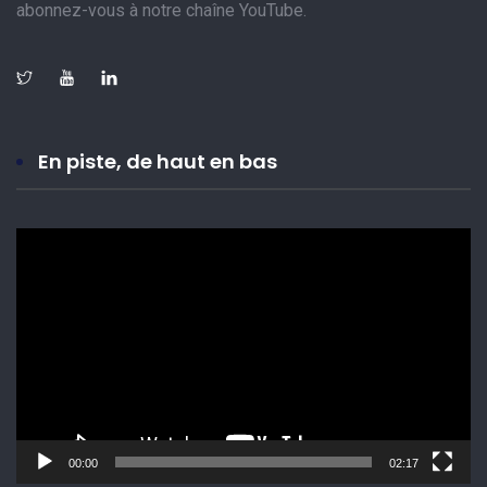
abonnez-vous à notre chaîne YouTube.
En piste, de haut en bas
Lecteur
vidéo
00:00
02:17