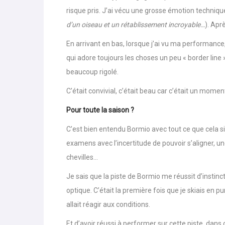
C’était un ski hyper engagé, un peu sur le fil, à l
risque pris. J’ai vécu une grosse émotion techniqu
d’un oiseau et un rétablissement incroyable…
). Aprè
En arrivant en bas, lorsque j’ai vu ma performance, 
qui adore toujours les choses un peu « border line »,
beaucoup rigolé.
C’était convivial, c’était beau car c’était un momen
Pour toute la saison ?
C’est bien entendu Bormio avec tout ce que cela si
examens avec l’incertitude de pouvoir s’aligner, 
chevilles…
Je sais que la piste de Bormio me réussit d’instinct 
optique. C’était la première fois que je skiais en
allait réagir aux conditions.