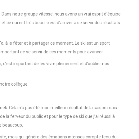
ler. Ce voyage s’est très bien déroulé et on était tous contents.
 Dans notre groupe vitesse, nous avons un vrai esprit d’équipe.
t ce qui est très beau, c’est d’arriver à se servir des résultats
Yo, à le fêter et à partager ce moment. Le ski est un sport
ès important de se servir de ces moments pour avancer.
c’est important de les vivre pleinement et d’oublier nos
 notre collègue.
Creek. Cela n’a pas été mon meilleur résultat de la saison mais
 la ferveur du public et pour le type de ski que j’ai réussi à
ne beaucoup.