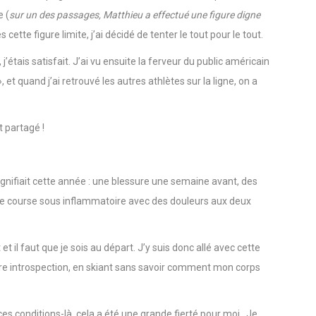
a limite, mais qui génère des émotions intenses compte tenu du
e (
sur un des passages, Matthieu a effectué une figure digne
s cette figure limite, j’ai décidé de tenter le tout pour le tout.
j’étais satisfait. J’ai vu ensuite la ferveur du public américain
 et quand j’ai retrouvé les autres athlètes sur la ligne, on a
t partagé !
gnifiait cette année : une blessure une semaine avant, des
une course sous inflammatoire avec des douleurs aux deux
et il faut que je sois au départ. J’y suis donc allé avec cette
 pure introspection, en skiant sans savoir comment mon corps