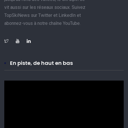
vit aussi sur les réseaux sociaux. Suivez
TopSkiNews sur Twitter et LinkedIn et
abonnez-vous à notre chaîne YouTube.
En piste, de haut en bas
Lecteur
vidéo