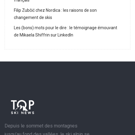
français
Filip Zubčić chez Nordica : les raisons de son
changement de skis
Les (bons) mots pour le dire : le témoignage émouvant
de Mikaela Shiffrin sur LinkedIn
Depuis le sommet des montagnes
jusqu’au fond des vallées, le ski alpin se