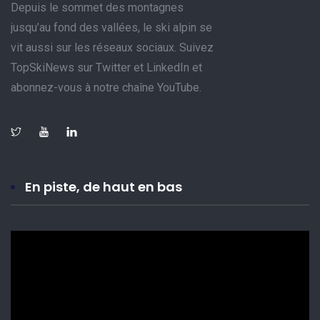
Depuis le sommet des montagnes
jusqu’au fond des vallées, le ski alpin se
vit aussi sur les réseaux sociaux. Suivez
TopSkiNews sur Twitter et LinkedIn et
abonnez-vous à notre chaîne YouTube.
En piste, de haut en bas
Lecteur
vidéo