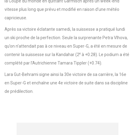
la Coupe du monde en quittant Garmisch après un week-end
vitesse plus long que prévu et modifié en raison d’une météo
capricieuse.
Après sa victoire éclatante samedi, la suissesse a pratiqué lundi
un ski proche de la perfection. Seule la surprenante Petra Vlhova,
qu’on n’attendait pas à ce niveau en Super-G, a été en mesure de
e
contenir la suissesse sur la Kandahar (2
à +0.28). Le podium a été
complété par l’Autrichienne Tamara Tippler (+0.74).
Lara Gut-Behrami signe ainsi la 30e victoire de sa carrière, la 16e
en Super-G et enchaîne une 4e victoire de suite dans sa discipline
de prédilection.