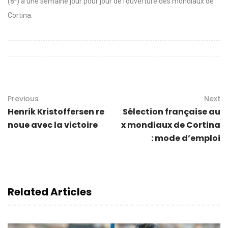
(8
) à une semaine jour pour jour de l’ouverture des mondiaux de
Cortina.
Previous
Next
Henrik Kristoffersen re
Sélection française au
noue avec la victoire
x mondiaux de Cortina
: mode d’emploi
Related Articles