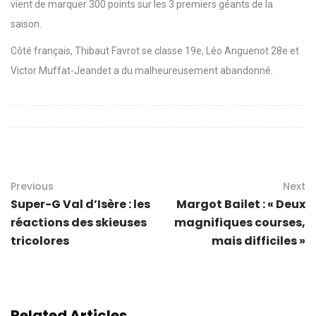
vient de marquer 300 points sur les 3 premiers géants de la
saison.
Côté français, Thibaut Favrot se classe 19e, Léo Anguenot 28e et
Victor Muffat-Jeandet a du malheureusement abandonné.
Previous
Next
Super-G Val d’Isère : les
Margot Bailet : « Deux
réactions des skieuses
magnifiques courses,
tricolores
mais difficiles »
Related Articles